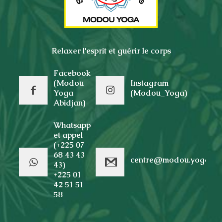
Relaxer l'esprit et guérir le corps
Facebook
(Modou
Instagram
Yoga
(Modou_Yoga)
Abidjan)
Whatsapp
et appel
(+225 07
68 43 43
centre@modou.yoga
43)
+225 01
42 51 51
58